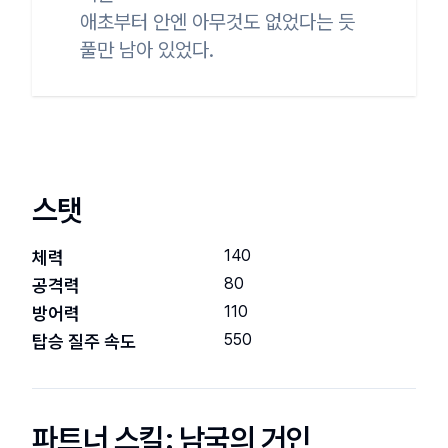
애초부터 안엔 아무것도 없었다는 듯

풀만 남아 있었다.
스탯
140
체력
80
공격력
110
방어력
550
탑승 질주 속도
파트너 스킬:
남국의 거인