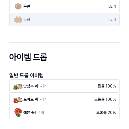
운반
Lv.
4
목장
Lv.
0
아이템 드롭
일반 드롭 아이템
양상추 씨
1
~
1
개
드롭률
100
%
토마토 씨
1
~
1
개
드롭률
100
%
예쁜 꽃
1
~
1
개
드롭률
20
%