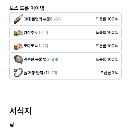
보스 드롭 아이템
고대 문명의 부품
6
~
8
개
드롭률
100
%
양상추 씨
1
~
1
개
드롭률
100
%
토마토 씨
1
~
1
개
드롭률
100
%
귀중한 동물 털
6
~
8
개
드롭률
100
%
풀 저항 반지+1
1
~
1
개
드롭률
3
%
서식지
낮