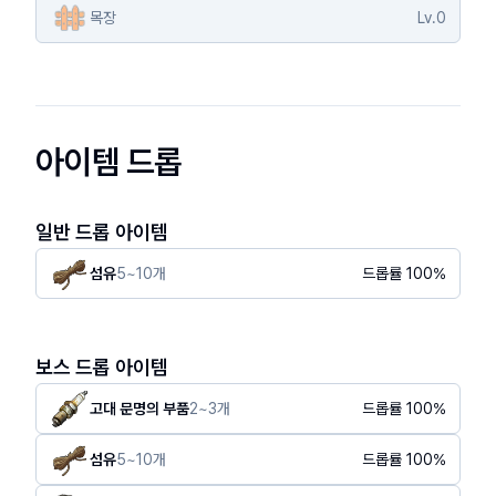
목장
Lv.
0
아이템 드롭
일반 드롭 아이템
섬유
5
~
10
개
드롭률
100
%
보스 드롭 아이템
고대 문명의 부품
2
~
3
개
드롭률
100
%
섬유
5
~
10
개
드롭률
100
%