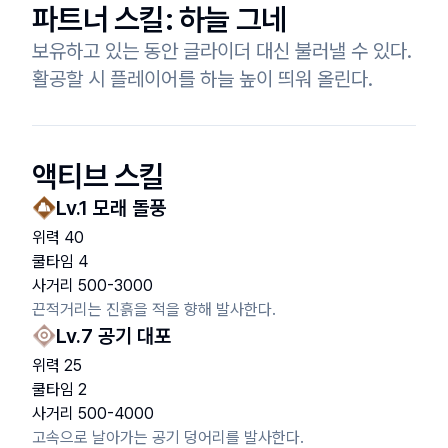
파트너 스킬:
하늘 그네
보유하고 있는 동안 글라이더 대신 불러낼 수 있다.

활공할 시 플레이어를 하늘 높이 띄워 올린다.
액티브 스킬
Lv.
1
모래 돌풍
위력
40
쿨타임
4
사거리
500
-
3000
끈적거리는 진흙을 적을 향해 발사한다.
Lv.
7
공기 대포
위력
25
쿨타임
2
사거리
500
-
4000
고속으로 날아가는 공기 덩어리를 발사한다.