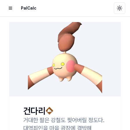
PalCalc
Toggl
건다리
거대한 팔은 강철도 찢어버릴 정도다.

대역죄인을 마을 광장에 결박해
