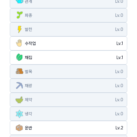
관개
Lv.
0
파종
Lv.
0
발전
Lv.
0
수작업
Lv.
1
채집
Lv.
1
벌목
Lv.
0
채광
Lv.
0
제약
Lv.
0
냉각
Lv.
0
운반
Lv.
2