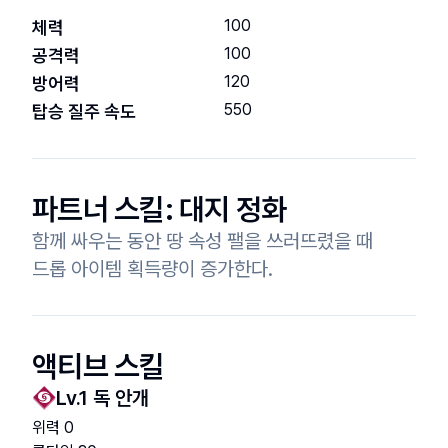
100
체력
100
공격력
120
방어력
550
탑승 질주 속도
파트너 스킬:
대지 정화
함께 싸우는 동안 땅 속성 팰을 쓰러뜨렸을 때

드롭 아이템 획득량이 증가한다.
액티브 스킬
Lv.
1
독 안개
위력
0