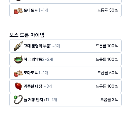
토마토 씨
1
~
1
개
드롭률
50
%
보스 드롭 아이템
고대 문명의 부품
1
~
3
개
드롭률
100
%
하급 의약품
2
~
2
개
드롭률
100
%
토마토 씨
1
~
1
개
드롭률
50
%
귀중한 내장
1
~
3
개
드롭률
100
%
풀 저항 반지+1
1
~
1
개
드롭률
3
%