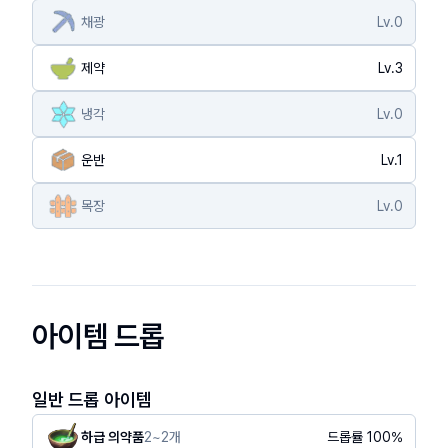
채광
Lv.
0
제약
Lv.
3
냉각
Lv.
0
운반
Lv.
1
목장
Lv.
0
아이템 드롭
일반 드롭 아이템
하급 의약품
2
~
2
개
드롭률
100
%