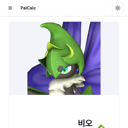
PalCalc
Toggl
비오