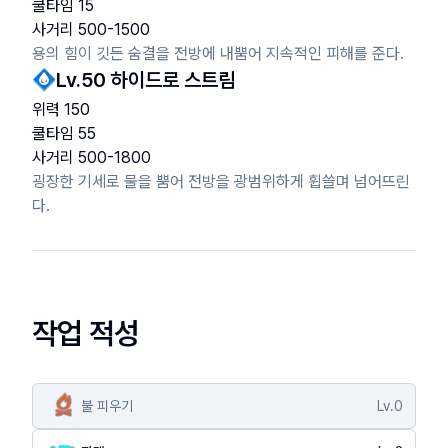
쿨타임
15
사거리
500
-
1500
용의 힘이 깃든 숨결을 전방에 내뿜어 지속적인 피해를 준다.
Lv.
50
하이드로 스트림
위력
150
쿨타임
55
사거리
500
-
1800
굉장한 기세로 물을 뿜어 전방을 광범위하게 휩쓸며 넘어뜨린
다.
작업 적성
불 피우기
Lv.
0