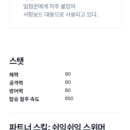
밀렵꾼에게 자주 붙잡혀

서핑보드 대용으로 사용되고 있다.
스탯
90
체력
90
공격력
80
방어력
650
탑승 질주 속도
파트너 스킬:
쉬익쉬익 스위머