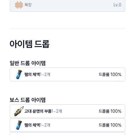
목장
Lv.
0
아이템 드롭
일반 드롭 아이템
팰의 체액
1
~
2
개
드롭률
100
%
보스 드롭 아이템
고대 문명의 부품
1
~
2
개
드롭률
100
%
팰의 체액
1
~
2
개
드롭률
100
%