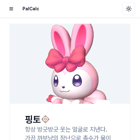
PalCalc
Toggl
핑토
항상 방긋방긋 웃는 얼굴로 지낸다.

가끔 까부냥의 장난으로 촉수가 묶이