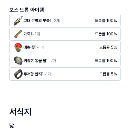
보스 드롭 아이템
고대 문명의 부품
1
~
2
개
드롭률
100
%
가죽
1
~
1
개
드롭률
100
%
예쁜 꽃
1
~
1
개
드롭률
5
%
귀중한 동물 털
1
~
2
개
드롭률
100
%
무저항 반지
1
~
1
개
드롭률
5
%
서식지
낮