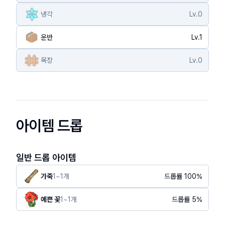
냉각
Lv.
0
운반
Lv.
1
목장
Lv.
0
아이템 드롭
일반 드롭 아이템
가죽
1
~
1
개
드롭률
100
%
예쁜 꽃
1
~
1
개
드롭률
5
%