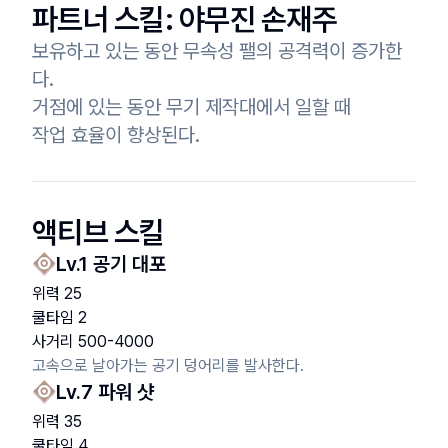
파트너 스킬:
야무진 손재주
보유하고 있는 동안 무속성 팰의 공격력이 증가한
다.

거점에 있는 동안 무기 제작대에서 일할 때

작업 효율이 향상된다.
액티브 스킬
Lv.
1
공기 대포
위력
25
쿨타임
2
사거리
500
-
4000
고속으로 날아가는 공기 덩어리를 발사한다.
Lv.
7
파워 샷
위력
35
쿨타임
4