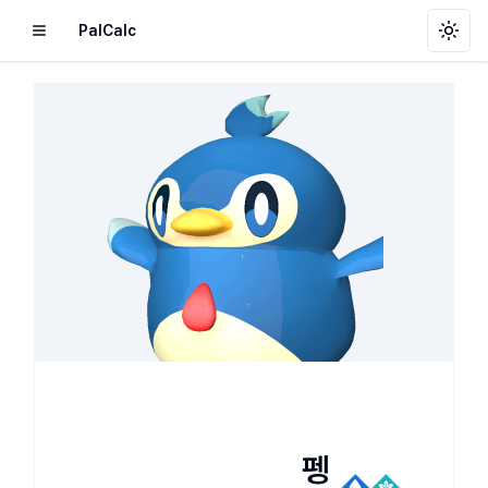
PalCalc
Toggl
펭