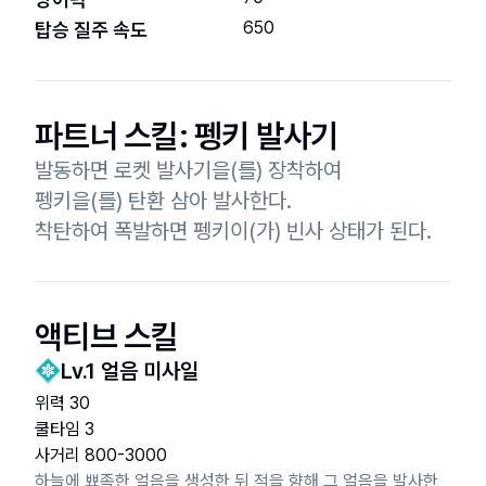
650
탑승 질주 속도
파트너 스킬:
펭키 발사기
발동하면 로켓 발사기을(를) 장착하여

펭키을(를) 탄환 삼아 발사한다.

착탄하여 폭발하면 펭키이(가) 빈사 상태가 된다.
액티브 스킬
Lv.
1
얼음 미사일
위력
30
쿨타임
3
사거리
800
-
3000
하늘에 뾰족한 얼음을 생성한 뒤 적을 향해 그 얼음을 발사한