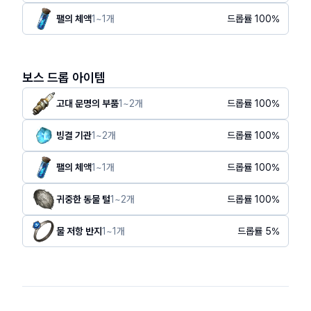
팰의 체액
1
~
1
개
드롭률
100
%
보스 드롭 아이템
고대 문명의 부품
1
~
2
개
드롭률
100
%
빙결 기관
1
~
2
개
드롭률
100
%
팰의 체액
1
~
1
개
드롭률
100
%
귀중한 동물 털
1
~
2
개
드롭률
100
%
물 저항 반지
1
~
1
개
드롭률
5
%