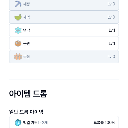
채광
Lv.
0
제약
Lv.
0
냉각
Lv.
1
운반
Lv.
1
목장
Lv.
0
아이템 드롭
일반 드롭 아이템
빙결 기관
1
~
2
개
드롭률
100
%