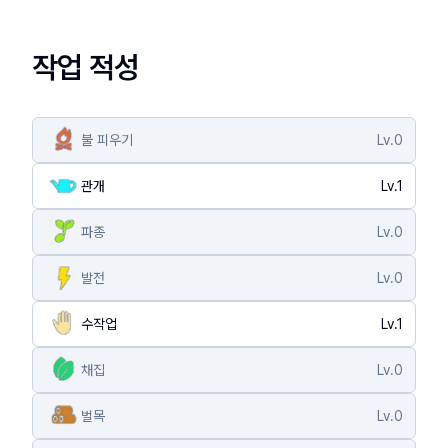
작업 적성
불 피우기
Lv.
0
관개
Lv.
1
파종
Lv.
0
발전
Lv.
0
수작업
Lv.
1
채집
Lv.
0
벌목
Lv.
0