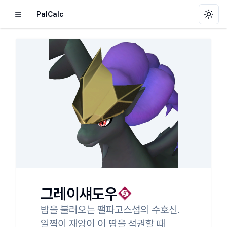
PalCalc
Toggl
그레이섀도우
밤을 불러오는 팰파고스섬의 수호신.

일찍이 재앙이 이 땅을 석권할 때
