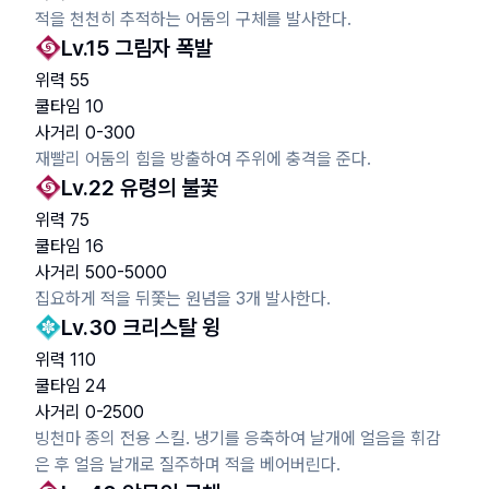
적을 천천히 추적하는 어둠의 구체를 발사한다.
Lv.
15
그림자 폭발
위력
55
쿨타임
10
사거리
0
-
300
재빨리 어둠의 힘을 방출하여 주위에 충격을 준다.
Lv.
22
유령의 불꽃
위력
75
쿨타임
16
사거리
500
-
5000
집요하게 적을 뒤쫓는 원념을 3개 발사한다.
Lv.
30
크리스탈 윙
위력
110
쿨타임
24
사거리
0
-
2500
빙천마 종의 전용 스킬. 냉기를 응축하여 날개에 얼음을 휘감
은 후 얼음 날개로 질주하며 적을 베어버린다.