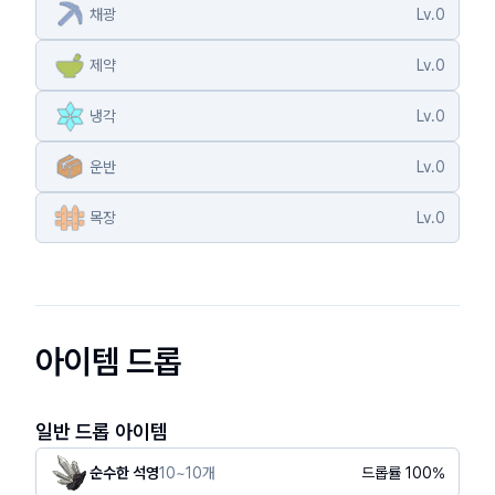
채광
Lv.
0
제약
Lv.
0
냉각
Lv.
0
운반
Lv.
0
목장
Lv.
0
아이템 드롭
일반 드롭 아이템
순수한 석영
10
~
10
개
드롭률
100
%