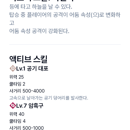
등에 타고 하늘을 날 수 있다.

탑승 중 플레이어의 공격이 어둠 속성(으)로 변화하
고

어둠 속성 공격이 강화된다.
액티브 스킬
Lv.
1
공기 대포
위력
25
쿨타임
2
사거리
500
-
4000
고속으로 날아가는 공기 덩어리를 발사한다.
Lv.
7
암흑구
위력
40
쿨타임
4
사거리
500
-
1000