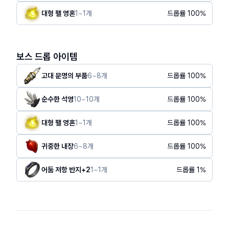
대형 팰 영혼
1
~
1
개
드롭률
100
%
보스 드롭 아이템
고대 문명의 부품
6
~
8
개
드롭률
100
%
순수한 석영
10
~
10
개
드롭률
100
%
대형 팰 영혼
1
~
1
개
드롭률
100
%
귀중한 내장
6
~
8
개
드롭률
100
%
어둠 저항 반지+2
1
~
1
개
드롭률
1
%