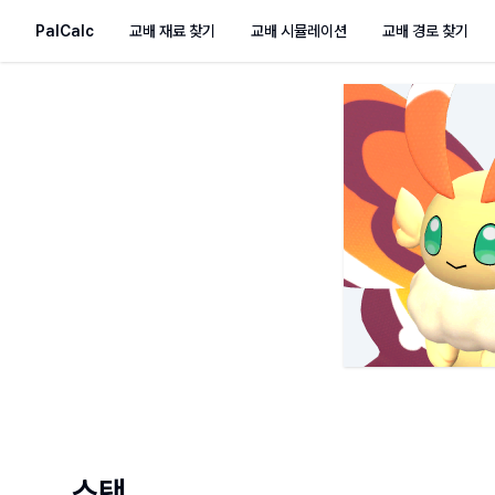
PalCalc
교배 재료 찾기
교배 시뮬레이션
교배 경로 찾기
스탯