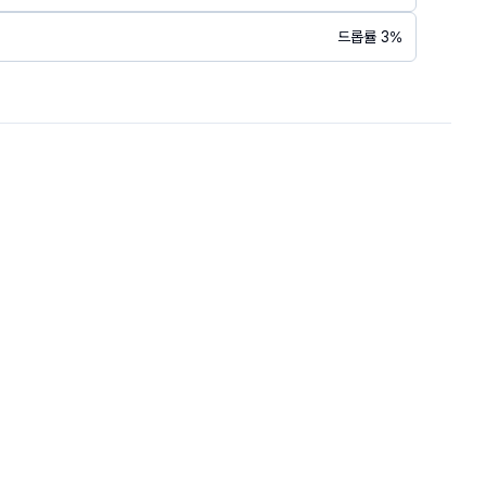
드롭률
3
%