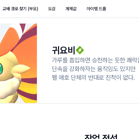
교배 경로 찾기 (부모)
도감
개체값
아이템 드롭
귀요비
가루를 흡입하면 승천하는 듯한 쾌락을 
단속을 강화하자는 움직임도 있지만

팰 애호 단체의 반대로 진척이 없다.
작업 적성