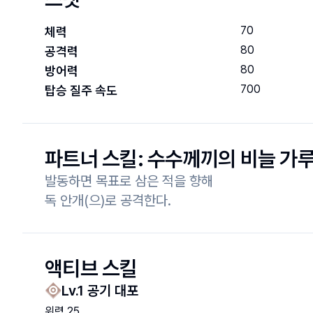
70
체력
80
공격력
80
방어력
700
탑승 질주 속도
파트너 스킬:
수수께끼의 비늘 가
발동하면 목표로 삼은 적을 향해

독 안개(으)로 공격한다.
액티브 스킬
Lv.
1
공기 대포
위력
25