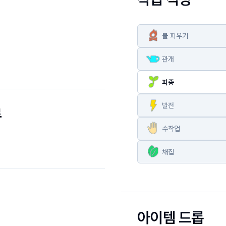
불 피우기
관개
파종
발전
루
수작업
채집
아이템 드롭