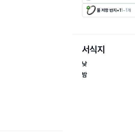
풀 저항 반지+1
1
~
1
개
서식지
낮
밤
+
−
+
−