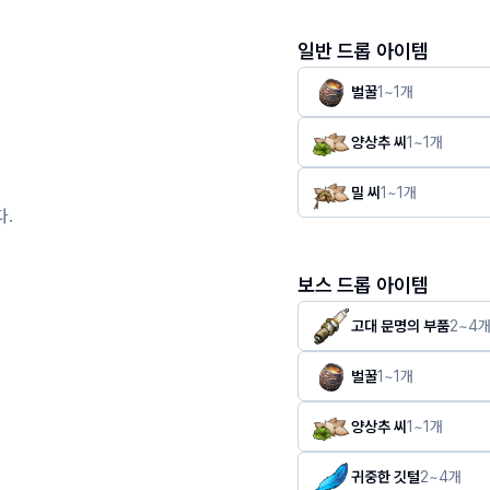
일반 드롭 아이템
벌꿀
1
~
1
개
양상추 씨
1
~
1
개
밀 씨
1
~
1
개
다.
보스 드롭 아이템
고대 문명의 부품
2
~
4
벌꿀
1
~
1
개
양상추 씨
1
~
1
개
귀중한 깃털
2
~
4
개