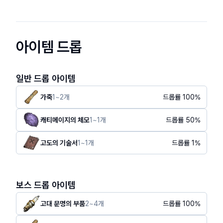
아이템 드롭
일반 드롭 아이템
가죽
1
~
2
개
드롭률
100
%
캐티메이지의 체모
1
~
1
개
드롭률
50
%
고도의 기술서
1
~
1
개
드롭률
1
%
보스 드롭 아이템
고대 문명의 부품
2
~
4
개
드롭률
100
%