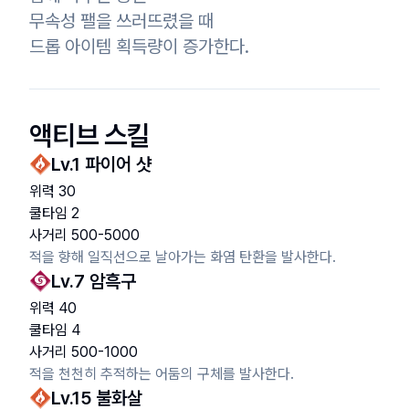
무속성 팰을 쓰러뜨렸을 때

드롭 아이템 획득량이 증가한다.
액티브 스킬
Lv.
1
파이어 샷
위력
30
쿨타임
2
사거리
500
-
5000
적을 향해 일직선으로 날아가는 화염 탄환을 발사한다.
Lv.
7
암흑구
위력
40
쿨타임
4
사거리
500
-
1000
적을 천천히 추적하는 어둠의 구체를 발사한다.
Lv.
15
불화살