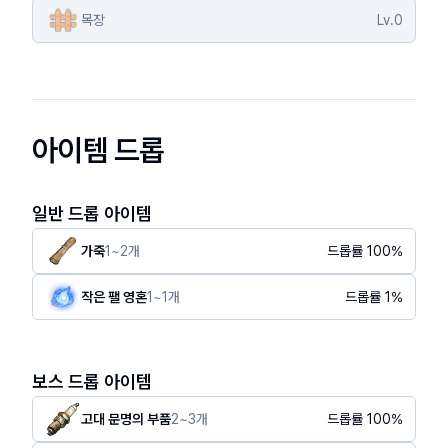
목장
Lv.
0
아이템 드롭
일반 드롭 아이템
가죽
1
~
2
개
드롭률
100
%
작은 팰 영혼
1
~
1
개
드롭률
1
%
보스 드롭 아이템
고대 문명의 부품
2
~
3
개
드롭률
100
%