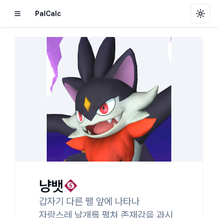
PalCalc
Toggl
냥뱃
갑자기 다른 팰 앞에 나타나

자랑스레 날개를 펼쳐 존재감을 과시