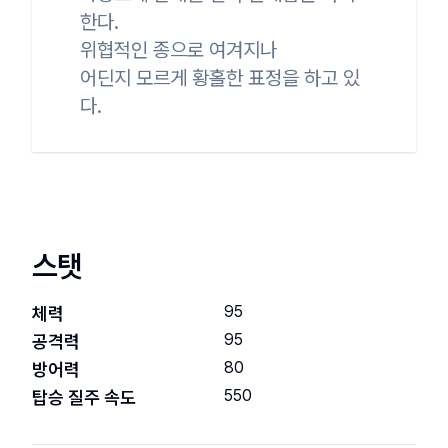
한다.

위협적인 종으로 여겨지나

어딘지 모르게 황홀한 표정을 하고 있
다.
스탯
95
체력
95
공격력
80
방어력
550
탑승 질주 속도