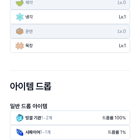
제약
Lv.
0
냉각
Lv.
1
운반
Lv.
0
목장
Lv.
1
아이템 드롭
일반 드롭 아이템
빙결 기관
1
~
2
개
드롭률
100
%
사파이어
1
~
1
개
드롭률
1
%