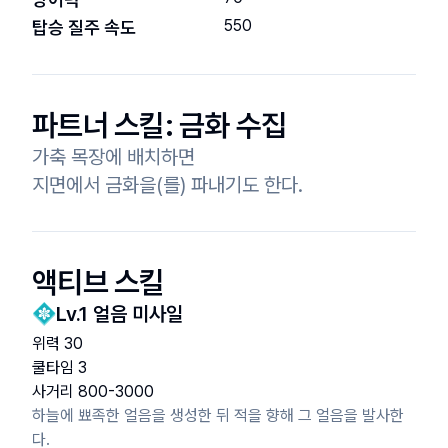
550
탑승 질주 속도
파트너 스킬:
금화 수집
가축 목장에 배치하면

지면에서 금화을(를) 파내기도 한다.
액티브 스킬
Lv.
1
얼음 미사일
위력
30
쿨타임
3
사거리
800
-
3000
하늘에 뾰족한 얼음을 생성한 뒤 적을 향해 그 얼음을 발사한
다.