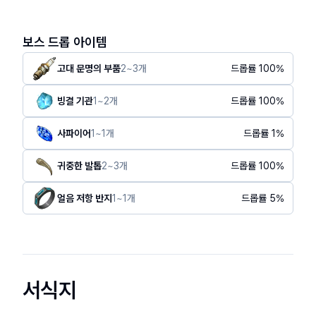
보스 드롭 아이템
고대 문명의 부품
2
~
3
개
드롭률
100
%
빙결 기관
1
~
2
개
드롭률
100
%
사파이어
1
~
1
개
드롭률
1
%
귀중한 발톱
2
~
3
개
드롭률
100
%
얼음 저항 반지
1
~
1
개
드롭률
5
%
서식지