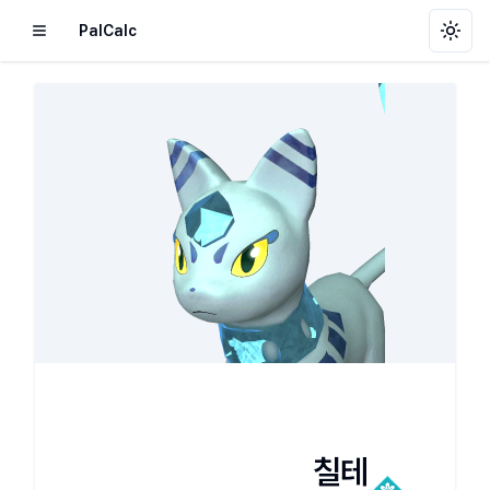
PalCalc
Toggl
칠테